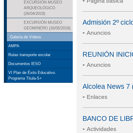
-
Página básica
EXCURSIÓN MUSEO
ARQUEOLÓGICO
(26/04/2019)
Admisión 2º ciclo
EXCURSIÓN MUSEO
GEOMINERO (16/05/2019)
-
Anuncios
Galería de Vídeos
AMPA
REUNIÓN INICI
Rutas transporte escolar
-
Documentos IESO
Anuncios
VI Plan de Éxito Educativo.
Programa Titula-S+
Alcolea News 7 
-
Enlaces
BANCO DE LIB
-
Actividades