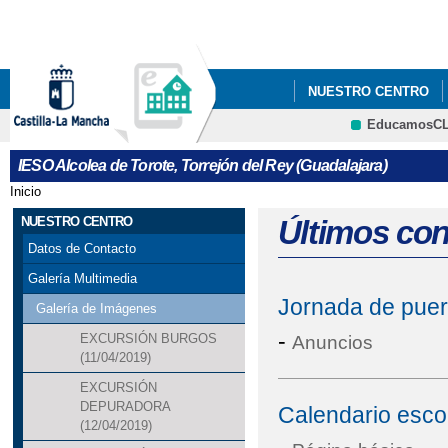
Pa
co
pri
NUESTRO CENTRO
EducamosC
DEPARTAMENTOS
CRFP
IESO Alcolea de Torote, Torrejón del Rey (Guadalajara)
Inicio
Se encuentra usted aquí
NUESTRO CENTRO
Últimos co
Datos de Contacto
Galería Multimedia
Jornada de puert
Galería de Imágenes
-
EXCURSIÓN BURGOS
Anuncios
(11/04/2019)
EXCURSIÓN
DEPURADORA
Calendario esco
(12/04/2019)