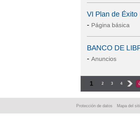
VI Plan de Éxito
-
Página básica
BANCO DE LIB
-
Anuncios
Páginas
1
2
3
4
›
Protección de datos
Mapa del sit