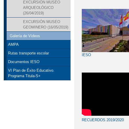
EXCURSIÓN MUSEO
ARQUEOLÓGICO
(26/04/2019)
EXCURSIÓN MUSEO
GEOMINERO (16/05/2019)
Galería de Vídeos
AMPA
Rutas transporte escolar
IESO
Documentos IESO
VI Plan de Éxito Educativo.
Programa Titula-S+
RECUERDOS 2019/2020