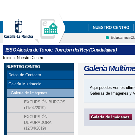
Pa
co
pri
NUESTRO CENTRO
EducamosC
DEPARTAMENTOS
CRFP
IESO Alcolea de Torote, Torrejón del Rey (Guadalajara)
Inicio
»
Nuestro Centro
Se encuentra usted aquí
Galería Multim
NUESTRO CENTRO
Datos de Contacto
Galería Multimedia
Aquí puedes ver los últim
Galería de Imágenes
Galerías de Imágenes y 
EXCURSIÓN BURGOS
(11/04/2019)
EXCURSIÓN
Galería de Imágenes
DEPURADORA
(12/04/2019)