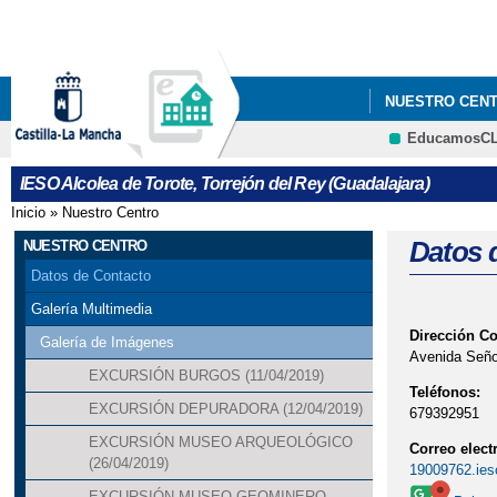
NUESTRO CEN
EducamosC
IESO Alcolea de Torote, Torrejón del Rey (Guadalajara)
Inicio
»
Nuestro Centro
Se encuentra usted aquí
Datos 
NUESTRO CENTRO
Datos de Contacto
Galería Multimedia
Dirección C
Galería de Imágenes
Avenida Señor
EXCURSIÓN BURGOS (11/04/2019)
Teléfonos:
EXCURSIÓN DEPURADORA (12/04/2019)
679392951
EXCURSIÓN MUSEO ARQUEOLÓGICO
Correo elect
(26/04/2019)
19009762.ies
EXCURSIÓN MUSEO GEOMINERO