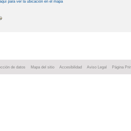
aquí para ver la ubicación en el mapa
ección de datos
Mapa del sitio
Accesibilidad
Aviso Legal
Página Prin