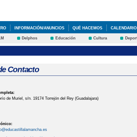
Pasar al
contenido
principal
TRO
INFORMACIÓN/ANUNCIOS
QUÉ HACEMOS
CALENDARIO
LM
Delphos
Educación
Cultura
Depor
de Contacto
ompleta:
ío de Muriel, s/n. 19174 Torrejón del Rey (Guadalajara)
rónico:
o@educastillalamancha.es