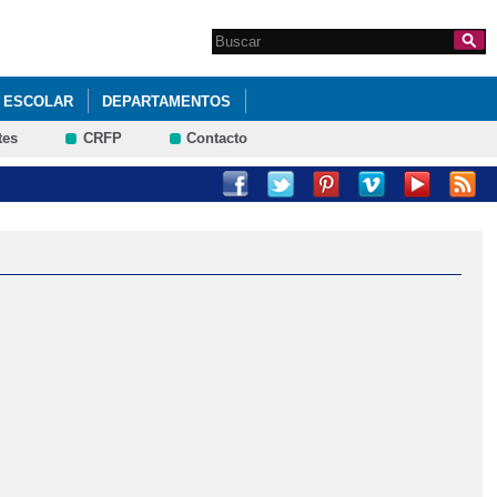
Search this site
Formulario de
búsqueda
 ESCOLAR
DEPARTAMENTOS
tes
CRFP
Contacto