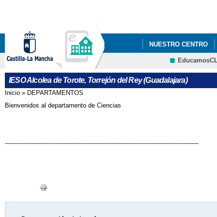
Pa
co
pri
NUESTRO CENTRO
EducamosC
DEPARTAMENTOS
CRFP
IESO Alcolea de Torote, Torrejón del Rey (Guadalajara)
Inicio
»
DEPARTAMENTOS
Se encuentra usted aquí
Bienvenidos al departamento de Ciencias
----------------------------------------------------------------------------------------------------