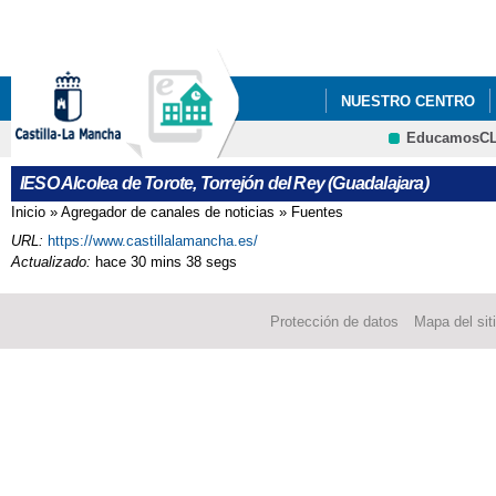
Pa
co
pri
NUESTRO CENTRO
EducamosC
DEPARTAMENTOS
CRFP
IESO Alcolea de Torote, Torrejón del Rey (Guadalajara)
Inicio
»
Agregador de canales de noticias
»
Fuentes
Se encuentra usted aquí
URL:
https://www.castillalamancha.es/
Actualizado:
hace 30 mins 38 segs
Protección de datos
Mapa del sit